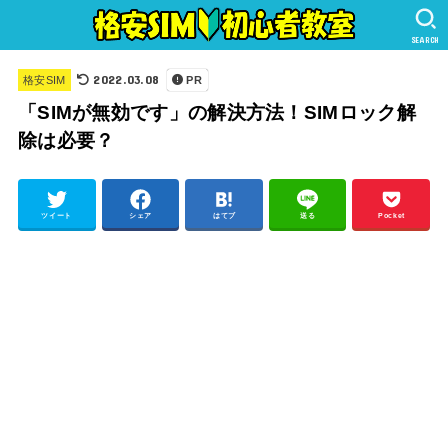
SEARCH
2022.03.08
格安SIM
PR
「SIMが無効です」の解決方法！SIMロック解
除は必要？
ツイート
シェア
はてブ
送る
Pocket