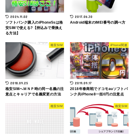
2024.11.02
2017.06.30
ソフトバンク購入のiPhone5sは格
Android端末のIMEI番号の調べ方
安SIMで使える?【持込みで乗換え
る方法】
格安SIM
iPhone関連
2018.09.25
2019.09.17
格安SIMへＭＮＰ時の同一名義の注
2018年春商戦でドコモauソフトバ
意点とキャリアで名義変更の方法
ンク共iPhone8一括0円の注意点
格安SIM
格安SIM