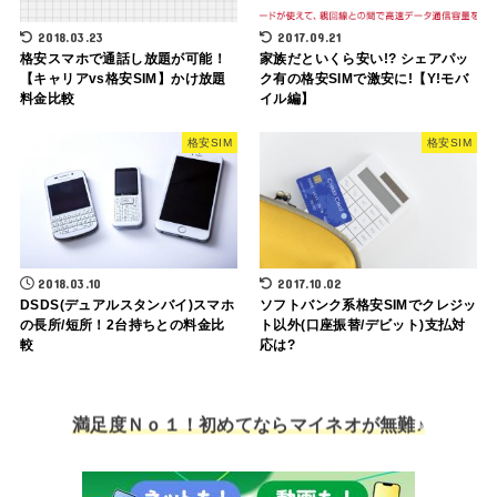
2018.03.23
2017.09.21
格安スマホで通話し放題が可能！
家族だといくら安い!? シェアパッ
【キャリアvs格安SIM】かけ放題
ク有の格安SIMで激安に!【Y!モバ
料金比較
イル編】
格安SIM
格安SIM
2018.03.10
2017.10.02
DSDS(デュアルスタンバイ)スマホ
ソフトバンク系格安SIMでクレジッ
の長所/短所！2台持ちとの料金比
ト以外(口座振替/デビット)支払対
較
応は?
満足度Ｎｏ１！初めてならマイネオが無難♪