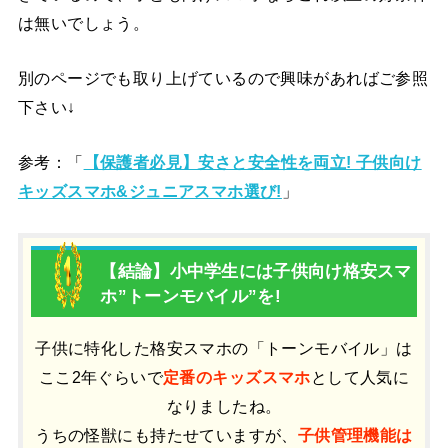
は無いでしょう。
別のページでも取り上げているので興味があればご参照
下さい↓
参考：「
【保護者必見】安さと安全性を両立! 子供向け
キッズスマホ&ジュニアスマホ選び!
」
【結論】小中学生には子供向け格安スマ
ホ”トーンモバイル”を!
子供に特化した格安スマホの「トーンモバイル」は
ここ2年ぐらいで
定番のキッズスマホ
として人気に
なりましたね。
うちの怪獣にも持たせていますが、
子供管理機能は