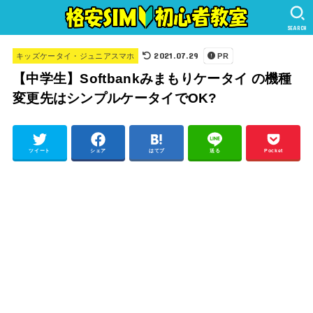
SEARCH
2021.07.29
キッズケータイ・ジュニアスマホ
PR
【中学生】Softbankみまもりケータイ の機種
変更先はシンプルケータイでOK?
ツイート
シェア
はてブ
送る
Pocket