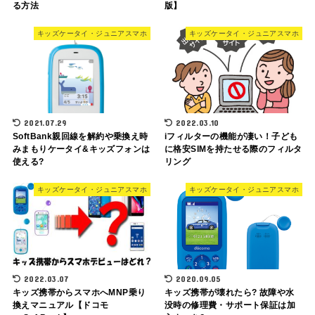
る方法
版】
キッズケータイ・ジュニアスマホ
キッズケータイ・ジュニアスマホ
2021.07.29
2022.03.10
SoftBank親回線を解約や乗換え時
iフィルターの機能が凄い！子ども
みまもりケータイ&キッズフォンは
に格安SIMを持たせる際のフィルタ
使える?
リング
キッズケータイ・ジュニアスマホ
キッズケータイ・ジュニアスマホ
2022.03.07
2020.09.05
キッズ携帯からスマホへMNP乗り
キッズ携帯が壊れたら? 故障や水
換えマニュアル【ドコモ
没時の修理費・サポート保証は加