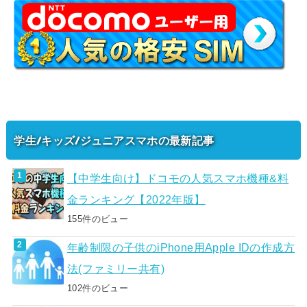
学生/キッズ/ジュニアスマホの最新記事
【中学生向け】ドコモの人気スマホ機種&料
金ランキング【2022年版】
155件のビュー
年齢制限の子供のiPhone用Apple IDの作成方
法(ファミリー共有)
102件のビュー