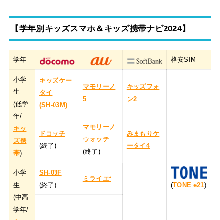
【学年別キッズスマホ＆キッズ携帯ナビ2024】
学年
格安SIM
小学
キッズケー
マモリーノ
キッズフォ
生
タイ
5
ン2
(低学
(SH-03M)
年/
マモリーノ
キッ
ドコッチ
みまもりケ
ウォッチ
ズ携
(終了)
ータイ4
(終了)
帯
)
小学
SH-03F
ミライエf
生
(終了)
(
TONE e21
)
(中高
学年/