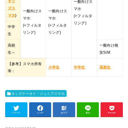
キッ
一般向けス
ズス
マホ
一般向けス
一般向けス
マホ
)
(+フィルタ
マホ
マホ
リング)
(+フィルタ
(+フィルタ
中学
リング)
リング)
生
高校
一般向け格
生～
安SIM
【参考】スマホ所有
小学生
中学生
高校生
率：
キッズケータイ・ジュニアスマホ
ツイート
シェア
はてブ
送る
Pocket