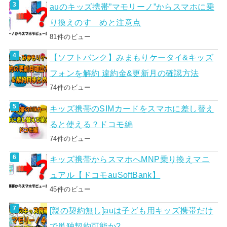
auのキッズ携帯”マモリーノ”からスマホに乗
り換えのすゝめと注意点
81件のビュー
【ソフトバンク】みまもりケータイ&キッズ
フォンを解約 違約金&更新月の確認方法
74件のビュー
キッズ携帯のSIMカードをスマホに差し替え
ると使える？ドコモ編
74件のビュー
キッズ携帯からスマホへMNP乗り換えマニ
ュアル【ドコモauSoftBank】
45件のビュー
[親の契約無し]auは子ども用キッズ携帯だけ
で単独契約可能か?