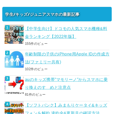
学生/キッズ/ジュニアスマホの最新記事
【中学生向け】ドコモの人気スマホ機種&料
金ランキング【2022年版】
155件のビュー
年齢制限の子供のiPhone用Apple IDの作成方
法(ファミリー共有)
102件のビュー
auのキッズ携帯”マモリーノ”からスマホに乗
り換えのすゝめと注意点
81件のビュー
【ソフトバンク】みまもりケータイ&キッズ
フォンを解約 違約金&更新月の確認方法