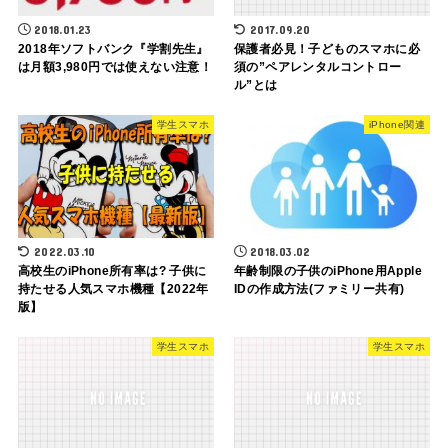
2018.01.23
2017.09.20
2018年ソフトバンク『学割先生』
保護者必見！子どものスマホに必
は月額3,980円では使えない注意！
須の”ペアレンタルコントロー
ル”とは
学生スマホ
iPhone関連
2022.03.10
2018.03.02
高校生のiPhone所有率は? 子供に
年齢制限の子供のiPhone用Apple
持たせる人気スマホ機種【2022年
IDの作成方法(ファミリー共有)
版】
学生スマホ
学生スマホ