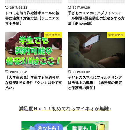
2017.09.22
2017.09.20
ドコモを装う詐欺請求メールの被
子どものスマホにアプリインスト
害に注意！対策方法【ジュニアス
ール制限&課金防止の設定をする方
マホ事情】
法【iPhone編】
学生スマホ
学生スマホ
2020.08.31
2021.08.02
【大学生必見】学生でも契約可能
子どものスマホにフィルタリング
な格安SIM＆条件『クレカ以外で支
は法律上の義務！【総務省の規定
払い』
と保護者の責任】
満足度Ｎｏ１！初めてならマイネオが無難♪