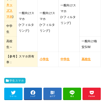
キッ
一般向けス
ズス
マホ
一般向けス
一般向けス
マホ
)
(+フィルタ
マホ
マホ
リング)
(+フィルタ
(+フィルタ
中学
リング)
リング)
生
高校
一般向け格
生～
安SIM
【参考】スマホ所有
小学生
中学生
高校生
率：
学生スマホ
ツイート
シェア
はてブ
送る
Pocket