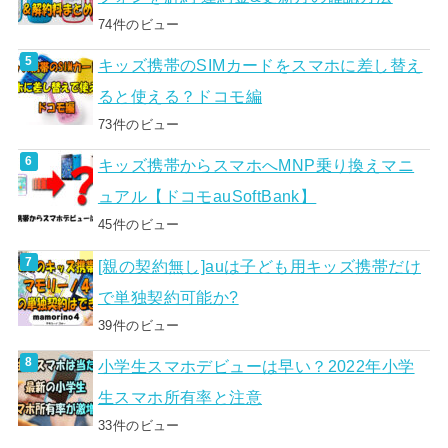
74件のビュー
キッズ携帯のSIMカードをスマホに差し替え
ると使える？ドコモ編
73件のビュー
キッズ携帯からスマホへMNP乗り換えマニ
ュアル【ドコモauSoftBank】
45件のビュー
[親の契約無し]auは子ども用キッズ携帯だけ
で単独契約可能か?
39件のビュー
小学生スマホデビューは早い？2022年小学
生スマホ所有率と注意
33件のビュー