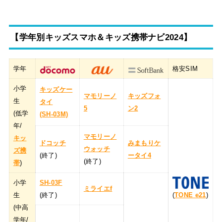
【学年別キッズスマホ＆キッズ携帯ナビ2024】
学年
格安SIM
小学
キッズケー
マモリーノ
キッズフォ
生
タイ
5
ン2
(低学
(SH-03M)
年/
マモリーノ
キッ
ドコッチ
みまもりケ
ウォッチ
ズ携
(終了)
ータイ4
(終了)
帯
)
小学
SH-03F
ミライエf
生
(終了)
(
TONE e21
)
(中高
学年/