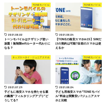
TONEモバイル
TONEモバイル
2021.08.02
2021.08.04
トーンモバイルはテザリング使い
【TONEの格安スマホm15】SIMだ
放題！無制限wifiルーター代わりに
けの契約は可能?自前のスマホは使
なる？
えるか
キッズケータイ・ジュニアスマホ
TONEモバイル
2021.07.29
2021.08.04
子どもに格安スマホを持たせる親
子ども用格安スマホ”TONEモバイ
の義務”フィルタリングアプリ”ど
ル”料金は実際安い?ジュニアスマ
うしてる?
ホと比較