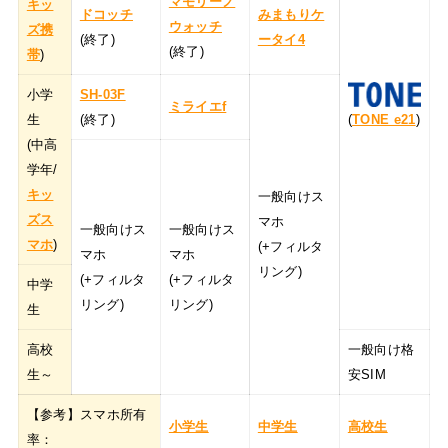
マモリーノ
キッ
ドコッチ
みまもりケ
ウォッチ
ズ携
(終了)
ータイ4
(終了)
帯
)
小学
SH-03F
ミライエf
生
(終了)
(
TONE e21
)
(中高
学年/
キッ
一般向けス
ズス
マホ
一般向けス
一般向けス
マホ
)
(+フィルタ
マホ
マホ
リング)
(+フィルタ
(+フィルタ
中学
リング)
リング)
生
高校
一般向け格
生～
安SIM
【参考】スマホ所有
小学生
中学生
高校生
率：