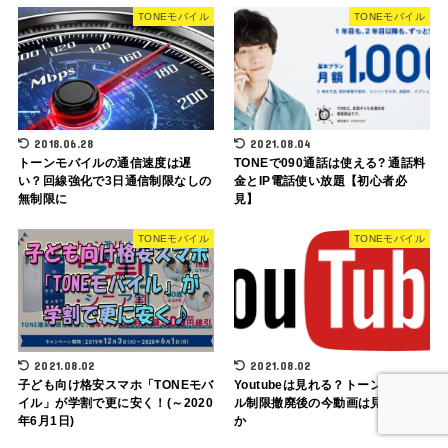
TONEモバイル
TONEモバイル
2018.06.28
2021.08.04
トーンモバイルの通信速度は遅
TONEで090通話は使える? 通話料
い？回線強化で3日通信制限なしの
金とIP電話使い放題【初心者必
無制限に
見】
TONEモバイル
TONEモバイル
2021.08.02
2021.08.02
子ども向け格安スマホ「TONEモバ
Youtubeは見れる？トーンモバイ
イル」が学割で更に安く！(～2020
ル制限撤廃後の今動画は見れるの
年6月1日)
か