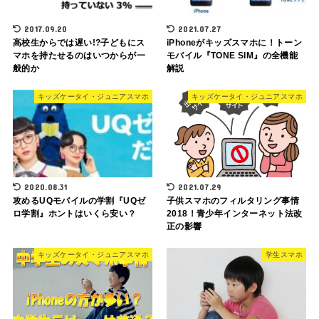
2017.09.20
2021.07.27
高校生からでは遅い!?子どもにス
iPhoneがキッズスマホに！トーン
マホを持たせるのはいつからが一
モバイル『TONE SIM』の全機能
般的か
解説
キッズケータイ・ジュニアスマホ
キッズケータイ・ジュニアスマホ
2020.08.31
2021.07.29
攻めるUQモバイルの学割『UQゼ
子供スマホのフィルタリング事情
ロ学割』ホントはいくら安い？
2018！青少年インターネット法改
正の影響
キッズケータイ・ジュニアスマホ
学生スマホ