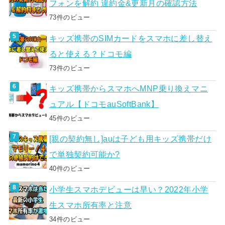
フォンを解約 違約金&更新月の確認方法
73件のビュー
キッズ携帯のSIMカードをスマホに差し替え
ると使える？ドコモ編
73件のビュー
キッズ携帯からスマホへMNP乗り換えマニ
ュアル【ドコモauSoftBank】
45件のビュー
[親の契約無し]auは子ども用キッズ携帯だけ
で単独契約可能か?
40件のビュー
小学生スマホデビューは早い？2022年小学
生スマホ所有率と注意
34件のビュー