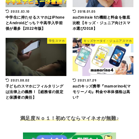
2022.03.10
2018.01.05
中学生に持たせるスマホはiPhone
auのmiraie fの機能と料金を徹底
とAndroidどっち？中高学入学前
比較【キッズ・ジュニア向けスマ
後が最多【2022年版】
ホ選び2018】
学生スマホ
キッズケータイ・ジュニアスマホ
2021.08.02
2021.07.29
子どものスマホにフィルタリング
auのキッズ携帯『mamorino4(マ
は法律上の義務！【総務省の規定
モリーノ4)』料金や本体価格は高
と保護者の責任】
い?
満足度Ｎｏ１！初めてならマイネオが無難♪