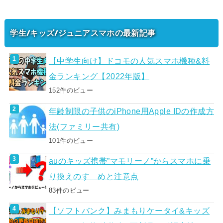
学生/キッズ/ジュニアスマホの最新記事
【中学生向け】ドコモの人気スマホ機種&料
金ランキング【2022年版】
152件のビュー
年齢制限の子供のiPhone用Apple IDの作成方
法(ファミリー共有)
101件のビュー
auのキッズ携帯”マモリーノ”からスマホに乗
り換えのすゝめと注意点
83件のビュー
【ソフトバンク】みまもりケータイ&キッズ