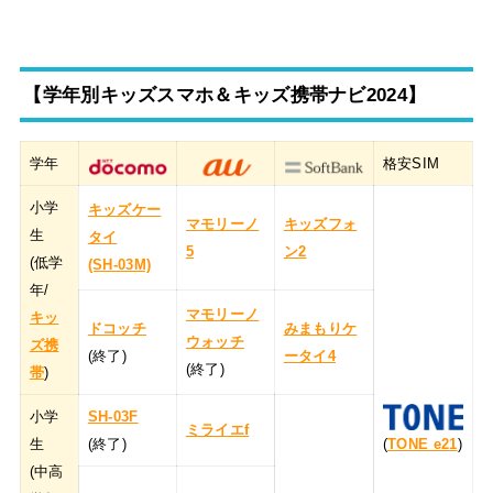
【学年別キッズスマホ＆キッズ携帯ナビ2024】
学年
格安SIM
小学
キッズケー
マモリーノ
キッズフォ
生
タイ
5
ン2
(低学
(SH-03M)
年/
マモリーノ
キッ
ドコッチ
みまもりケ
ウォッチ
ズ携
(終了)
ータイ4
(終了)
帯
)
小学
SH-03F
ミライエf
生
(終了)
(
TONE e21
)
(中高