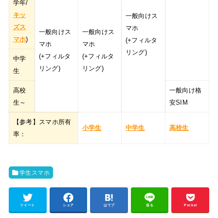
学年/
キッ
一般向けス
ズス
マホ
一般向けス
一般向けス
マホ
)
(+フィルタ
マホ
マホ
リング)
(+フィルタ
(+フィルタ
中学
リング)
リング)
生
高校
一般向け格
生～
安SIM
【参考】スマホ所有
小学生
中学生
高校生
率：
学生スマホ
ツイート
シェア
はてブ
送る
Pocket