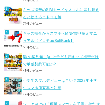
79件のビュー
キッズ携帯のSIMカードをスマホに差し替え
ると使える？ドコモ編
74件のビュー
キッズ携帯からスマホへMNP乗り換えマニ
ュアル【ドコモauSoftBank】
53件のビュー
[親の契約無し]auは子ども用キッズ携帯だけ
で単独契約可能か?
43件のビュー
小学生スマホデビューは早い？2022年小学
生スマホ所有率と注意
42件のビュー
シニア向けの「簡単スマホ」を子供に持たせ