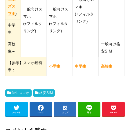
ズス
マホ
一般向けス
一般向けス
マホ
)
(+フィルタ
マホ
マホ
リング)
(+フィルタ
(+フィルタ
中学
リング)
リング)
生
高校
一般向け格
生～
安SIM
【参考】スマホ所有
小学生
中学生
高校生
率：
学生スマホ
格安SIM
ツイート
シェア
はてブ
送る
Pocket