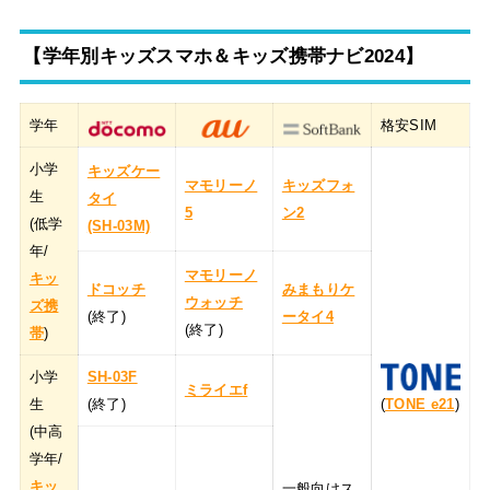
【学年別キッズスマホ＆キッズ携帯ナビ2024】
学年
格安SIM
小学
キッズケー
マモリーノ
キッズフォ
生
タイ
5
ン2
(低学
(SH-03M)
年/
マモリーノ
キッ
ドコッチ
みまもりケ
ウォッチ
ズ携
(終了)
ータイ4
(終了)
帯
)
小学
SH-03F
ミライエf
生
(終了)
(
TONE e21
)
(中高
学年/
キッ
一般向けス