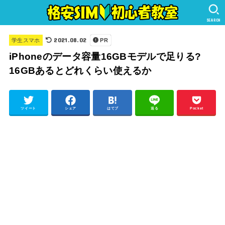
SEARCH
2021.08.02
学生スマホ
PR
iPhoneのデータ容量16GBモデルで足りる?
16GBあるとどれくらい使えるか
ツイート
シェア
はてブ
送る
Pocket