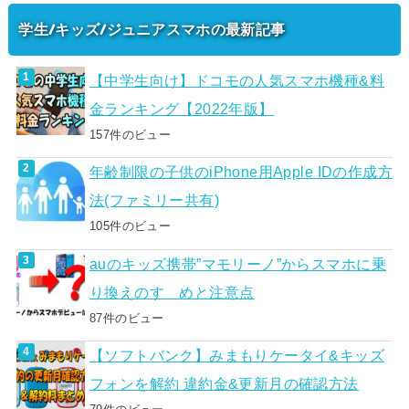
学生/キッズ/ジュニアスマホの最新記事
【中学生向け】ドコモの人気スマホ機種&料
金ランキング【2022年版】
157件のビュー
年齢制限の子供のiPhone用Apple IDの作成方
法(ファミリー共有)
105件のビュー
auのキッズ携帯”マモリーノ”からスマホに乗
り換えのすゝめと注意点
87件のビュー
【ソフトバンク】みまもりケータイ&キッズ
フォンを解約 違約金&更新月の確認方法