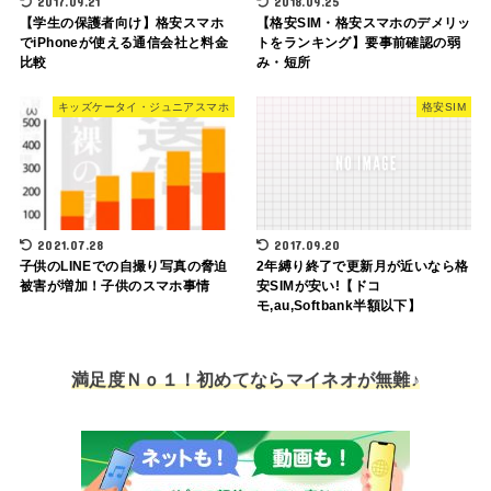
2017.09.21
2018.09.25
【学生の保護者向け】格安スマホ
【格安SIM・格安スマホのデメリッ
でiPhoneが使える通信会社と料金
トをランキング】要事前確認の弱
比較
み・短所
キッズケータイ・ジュニアスマホ
格安SIM
2021.07.28
2017.09.20
子供のLINEでの自撮り写真の脅迫
2年縛り終了で更新月が近いなら格
被害が増加！子供のスマホ事情
安SIMが安い!【ドコ
モ,au,Softbank半額以下】
満足度Ｎｏ１！初めてならマイネオが無難♪