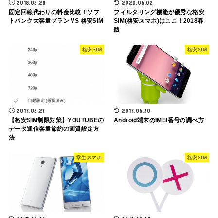
2018.03.28
2020.06.02
固定回線代わりの料金比較！ソフ
フィルタリング機能が優秀な格安
トバンク大容量プラン VS 格安SIM
SIM(格安スマホ)はここ！2018春
版
格安SIM
格安SIM
2017.03.21
2017.06.30
【格安SIM制限対策】YOUTUBEの
Android端末のIMEI番号の調べ方
データ通信容量節約の画質設定方
法
学生スマホ
格安SIM