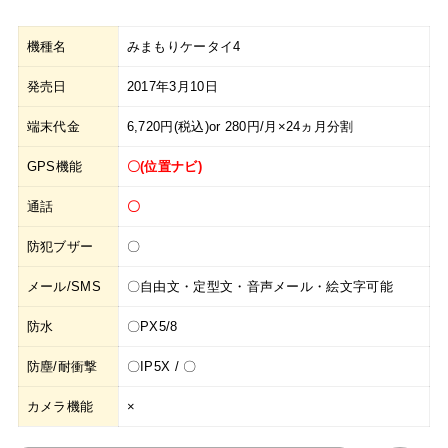
機種名
みまもりケータイ4
発売日
2017年3月10日
端末代金
6,720円(税込)or 280円/月×24ヵ月分割
GPS機能
〇(位置ナビ)
通話
〇
防犯ブザー
〇
メール/SMS
〇自由文・定型文・音声メール・絵文字可能
防水
〇PX5/8
防塵/耐衝撃
〇IP5X / 〇
カメラ機能
×