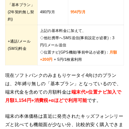
「基本プラン」
(2年契約無し契
490円/月
954円/月
約)
上記の基本料金に加えて、
◇他社携帯へSMS送信(事前設定が必要)：3
+通話/メール
円/1メール送信
(SMS)料金
◇位置ナビ(GPS機能/事前申込が必要)：
月額
+200円
+ 5円/1検索利用
現在ソフトバンクのみまもりケータイ4向けのプラン
は、2年縛り無しの「基本プラン」となっているので、
端末代金を含めての月額料金は
端末代+位置ナビ加入で
月額1,154円+消費税+αほどで利用可能
です。
端末の本体価格は直近に発売されたキッズフォンシリー
ズと比べても機能面が少ない分、比較的安く購入できま