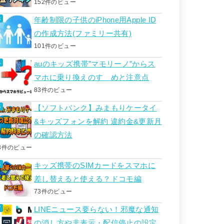
152件のビュー
年齢制限の子供のiPhone用Apple ID
の作成方法(ファミリー共有)
101件のビュー
auのキッズ携帯”マモリーノ”からス
マホに乗り換えのすゝめと注意点
83件のビュー
【ソフトバンク】みまもりケータイ
&キッズフォンを解約 違約金&更新月
の確認方法
3件のビュー
キッズ携帯のSIMカードをスマホに
差し替えると使える？ドコモ編
73件のビュー
LINEニュース要らない！邪魔な通知
の消し方や非表示・配信停止の設定