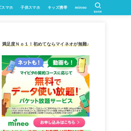
ズスマホ
子供スマホ
キッズ携帯
mineo
SEARCH
満足度Ｎｏ１！初めてならマイネオが無難♪