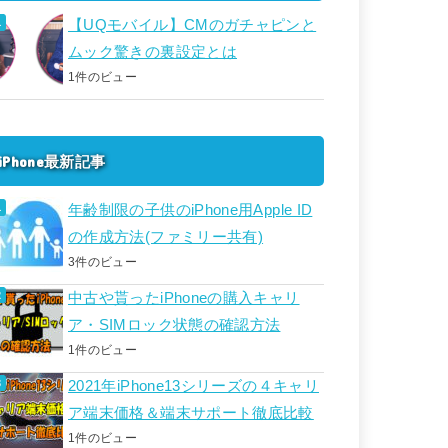
【UQモバイル】CMのガチャピンと
ムック驚きの裏設定とは
1件のビュー
iPhone最新記事
年齢制限の子供のiPhone用Apple ID
の作成方法(ファミリー共有)
3件のビュー
中古や貰ったiPhoneの購入キャリ
ア・SIMロック状態の確認方法
1件のビュー
2021年iPhone13シリーズの４キャリ
ア端末価格＆端末サポート徹底比較
1件のビュー