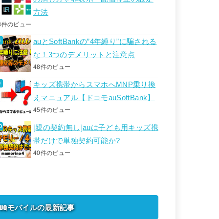
方法
3件のビュー
auとSoftBankの”4年縛り”に騙される
な！3つのデメリットと注意点
48件のビュー
キッズ携帯からスマホへMNP乗り換
えマニュアル【ドコモauSoftBank】
45件のビュー
[親の契約無し]auは子ども用キッズ携
帯だけで単独契約可能か?
40件のビュー
UQモバイルの最新記事