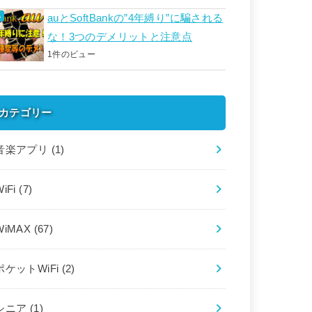
auとSoftBankの”4年縛り”に騙される
な！3つのデメリットと注意点
1件のビュー
カテゴリー
音楽アプリ
(1)
WiFi
(7)
WiMAX
(67)
ポケットWiFi
(2)
シニア
(1)