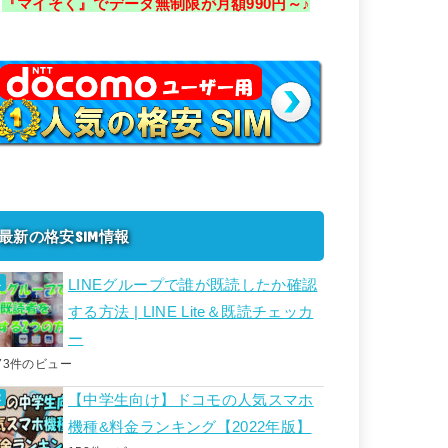
『マイそく』でデータ無制限が月額990円～♪
最新の格安SIM情報
LINEグループで誰が既読したか確認
する方法 | LINE Lite＆既読チェッカ
ー
73件のビュー
【中学生向け】ドコモの人気スマホ
機種&料金ランキング【2022年版】