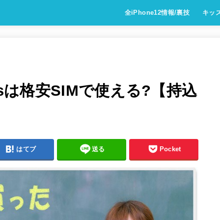
全iPhone12情報/裏技
キッ
5sは格安SIMで使える?【持込
はてブ
送る
Pocket