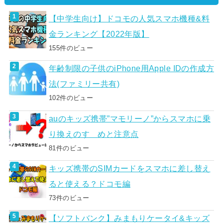
【中学生向け】ドコモの人気スマホ機種&料
金ランキング【2022年版】
155件のビュー
年齢制限の子供のiPhone用Apple IDの作成方
法(ファミリー共有)
102件のビュー
auのキッズ携帯”マモリーノ”からスマホに乗
り換えのすゝめと注意点
81件のビュー
キッズ携帯のSIMカードをスマホに差し替え
ると使える？ドコモ編
73件のビュー
【ソフトバンク】みまもりケータイ&キッズ