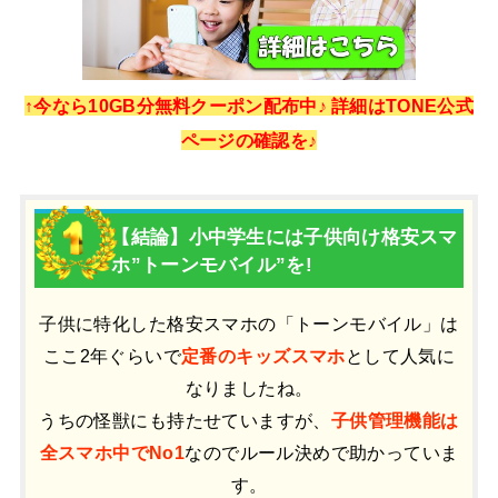
↑今なら10GB分無料クーポン配布中♪ 詳細はTONE公式
ページの確認を♪
【結論】小中学生には子供向け格安スマ
ホ”トーンモバイル”を!
子供に特化した格安スマホの「トーンモバイル」は
ここ2年ぐらいで
定番のキッズスマホ
として人気に
なりましたね。
うちの怪獣にも持たせていますが、
子供管理機能は
全スマホ中でNo1
なのでルール決めで助かっていま
す。