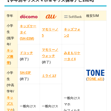
【学年別キッズスマホ＆キッズ携帯ナビ2024】
学年
格安SIM
小学
キッズケー
マモリーノ
キッズフォ
生
タイ
5
ン2
(低学
(SH-03M)
年/
マモリーノ
キッ
ドコッチ
みまもりケ
ウォッチ
ズ携
(終了)
ータイ4
(終了)
帯
)
小学
SH-03F
ミライエf
生
(終了)
(
TONE e21
)
(中高
学年/
キッ
一般向けス
ズス
マホ
一般向けス
一般向けス
マホ
)
(+フィルタ