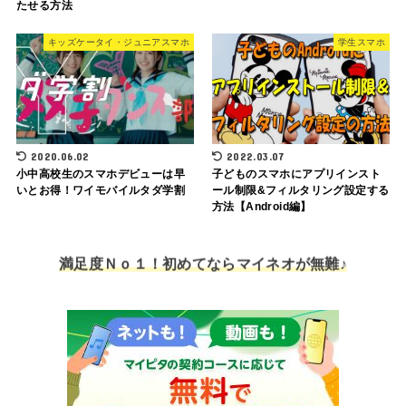
たせる方法
キッズケータイ・ジュニアスマホ
学生スマホ
2020.06.02
2022.03.07
小中高校生のスマホデビューは早
子どものスマホにアプリインスト
いとお得！ワイモバイルタダ学割
ール制限&フィルタリング設定する
方法【Android編】
満足度Ｎｏ１！初めてならマイネオが無難♪