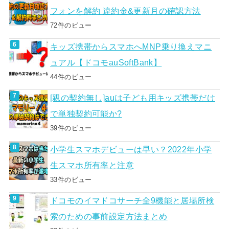
フォンを解約 違約金&更新月の確認方法
72件のビュー
キッズ携帯からスマホへMNP乗り換えマニ
ュアル【ドコモauSoftBank】
44件のビュー
[親の契約無し]auは子ども用キッズ携帯だけ
で単独契約可能か?
39件のビュー
小学生スマホデビューは早い？2022年小学
生スマホ所有率と注意
33件のビュー
ドコモのイマドコサーチ全9機能と居場所検
索のための事前設定方法まとめ